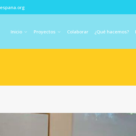
fespana.org
Inicio
Proyectos
Colaborar
¿Qué hacemos?